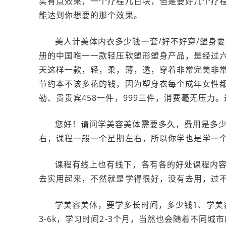
实有点效果，一个疗程几百块，但是要好几个疗
能达到你想要的那个效果。
美人计美体内衣多少钱一套/好不好穿/塑身要
册的中国唯一一款轻压软塑形塑身产品，是经过六
天这样一款，轻，柔，薄，透，穿着非常完美非
节约本不该多花的钱，因为塑身衣每个成年女性都
勒、贵贵宾458一件，999三件，消费毫无压力
您好！请问学美容美体需要多久，费用是多少
右，课程一般一个星期左右，所以你学也是学一
课程有线上也有线下，各有各的好处课程内容
去实用起来，不然就是学得很好，没有去用，过
学美容美体，要学多长时间，多少钱1、学美
3-6k，学习时间2-3个月，当然也会随着不同