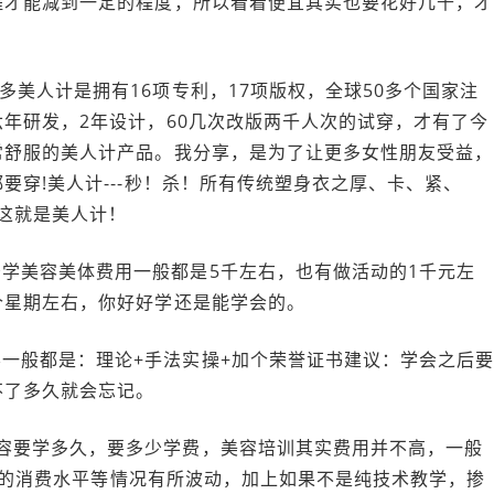
程才能减到一定的程度，所以看着便宜其实也要花好几千，才
多美人计是拥有16项专利，17项版权，全球50多个国家注
年研发，2年设计，60几次改版两千人次的试穿，才有了今
常舒服的美人计产品。我分享，是为了让更多女性朋友受益，
要穿!美人计---秒！杀！所有传统塑身衣之厚、卡、紧、
。这就是美人计！
学美容美体费用一般都是5千左右，也有做活动的1千元左
个星期左右，你好好学还是能学会的。
一般都是：理论+手法实操+加个荣誉证书建议：学会之后
不了多久就会忘记。
容要学多久，要多少学费，美容培训其实费用并不高，一般
城市的消费水平等情况有所波动，加上如果不是纯技术教学，掺