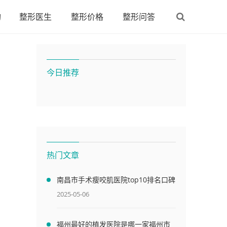
构
整形医生
整形价格
整形问答
今日推荐
热门文章
南昌市手术瘦咬肌医院top10排名口碑
好不好江西邦林医疗美容门诊部汇聚
2025-05-06
正规机构
福州最好的植发医院是哪一家福州市